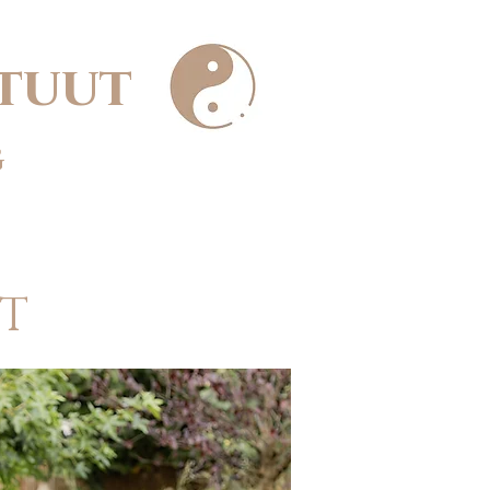
ituut
G
UUT